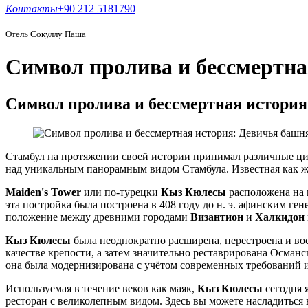
Контакты
+90 212 5181790
Отель Сокуллу Паша
Символ пролива и бессмертна
Символ пролива и бессмертная истори
Стамбул на протяжении своей истории принимал различные ци
над уникальным панорамным видом Стамбула. Известная как же
Maiden's Tower
или по-турецки
Кыз Кюлесы
расположена на 
эта постройка была построена в 408 году до н. э. афинским ге
положение между древними городами
Византион
и
Халкидон
Кыз Кюлесы
была неоднократно расширена, перестроена и во
качестве крепости, а затем значительно реставрирована Осман
она была модернизирована с учётом современных требований и 
Используемая в течение веков как маяк,
Кыз Кюлесы
сегодня 
ресторан с великолепным видом. Здесь вы можете насладиться 