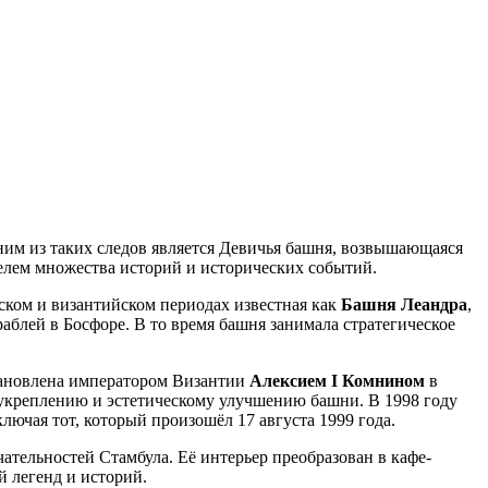
им из таких следов является Девичья башня, возвышающаяся
елем множества историй и исторических событий.
ском и византийском периодах известная как
Башня Леандра
,
аблей в Босфоре. В то время башня занимала стратегическое
становлена императором Византии
Алексием I Комнином
в
и укреплению и эстетическому улучшению башни. В 1998 году
ючая тот, который произошёл 17 августа 1999 года.
ательностей Стамбула. Её интерьер преобразован в кафе-
й легенд и историй.