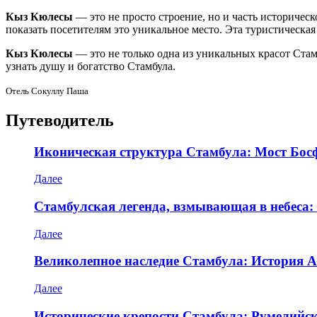
Кыз Кюлесы
— это не просто строение, но и часть историчес
показать посетителям это уникальное место. Эта туристическа
Кыз Кюлесы
— это не только одна из уникальных красот Ста
узнать душу и богатство Стамбула.
Отель Сокуллу Паша
Путеводитель
Иконическая структура Стамбула: Мост Бос
Далее
Стамбулская легенда, взмывающая в небеса:
Далее
Великолепное наследие Стамбула: История 
Далее
Исторические крепости Стамбула: Румелийск