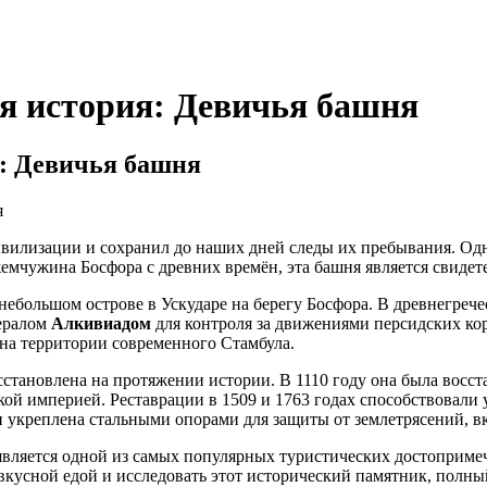
я история: Девичья башня
я: Девичья башня
вилизации и сохранил до наших дней следы их пребывания. Одн
мчужина Босфора с древних времён, эта башня является свидет
небольшом острове в Ускударе на берегу Босфора. В древнегрече
нералом
Алкивиадом
для контроля за движениями персидских кор
на территории современного Стамбула.
сстановлена на протяжении истории. В 1110 году она была вос
ской империей. Реставрации в 1509 и 1763 годах способствовал
укреплена стальными опорами для защиты от землетрясений, вкл
является одной из самых популярных туристических достопримеч
вкусной едой и исследовать этот исторический памятник, полны