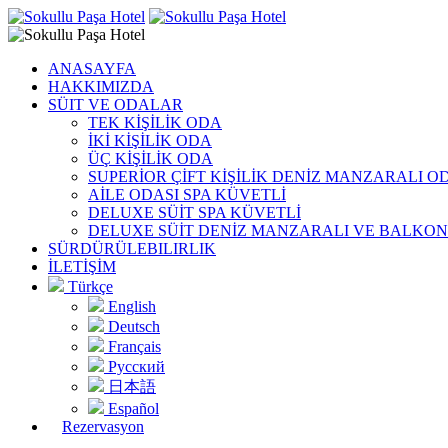
ANASAYFA
HAKKIMIZDA
SÜIT VE ODALAR
TEK KİŞİLİK ODA
İKİ KİŞİLİK ODA
ÜÇ KİŞİLİK ODA
SUPERİOR ÇİFT KİŞİLİK DENİZ MANZARALI O
AİLE ODASI SPA KÜVETLİ
DELUXE SÜİT SPA KÜVETLİ
DELUXE SÜİT DENİZ MANZARALI VE BALKO
SÜRDÜRÜLEBILIRLIK
İLETİŞİM
Türkçe
English
Deutsch
Français
Русский
日本語
Español
Rezervasyon