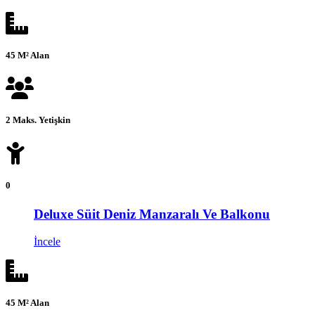
45 M² Alan
2 Maks. Yetişkin
0
Deluxe Süit Deniz Manzaralı Ve Balkonu
İncele
45 M² Alan