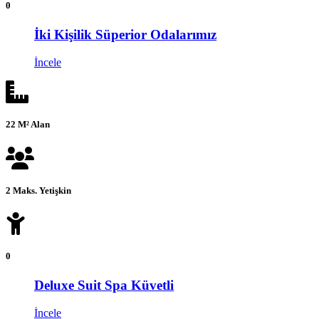
0
İki Kişilik Süperior Odalarımız
İncele
22 M² Alan
2 Maks. Yetişkin
0
Deluxe Suit Spa Küvetli
İncele