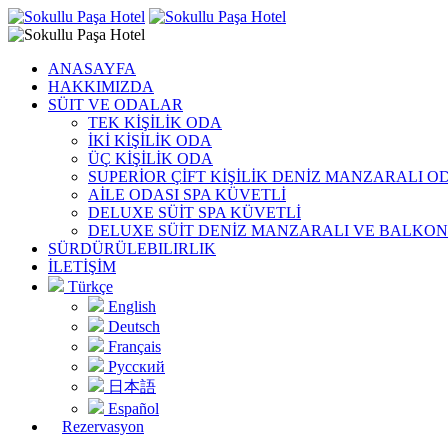
ANASAYFA
HAKKIMIZDA
SÜIT VE ODALAR
TEK KİŞİLİK ODA
İKİ KİŞİLİK ODA
ÜÇ KİŞİLİK ODA
SUPERİOR ÇİFT KİŞİLİK DENİZ MANZARALI O
AİLE ODASI SPA KÜVETLİ
DELUXE SÜİT SPA KÜVETLİ
DELUXE SÜİT DENİZ MANZARALI VE BALKO
SÜRDÜRÜLEBILIRLIK
İLETİŞİM
Türkçe
English
Deutsch
Français
Русский
日本語
Español
Rezervasyon