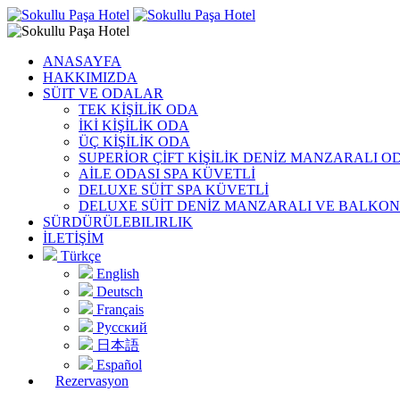
ANASAYFA
HAKKIMIZDA
SÜIT VE ODALAR
TEK KİŞİLİK ODA
İKİ KİŞİLİK ODA
ÜÇ KİŞİLİK ODA
SUPERİOR ÇİFT KİŞİLİK DENİZ MANZARALI O
AİLE ODASI SPA KÜVETLİ
DELUXE SÜİT SPA KÜVETLİ
DELUXE SÜİT DENİZ MANZARALI VE BALKO
SÜRDÜRÜLEBILIRLIK
İLETİŞİM
Türkçe
English
Deutsch
Français
Русский
日本語
Español
Rezervasyon