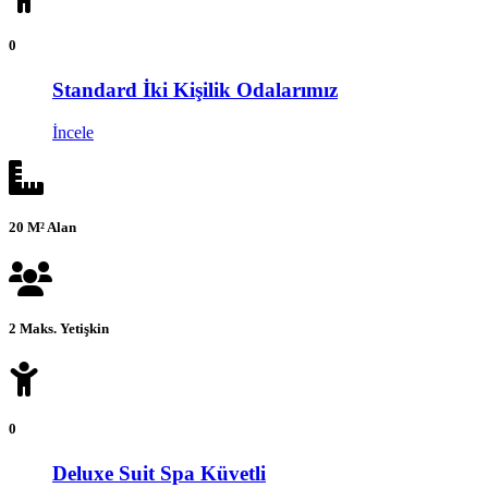
0
Standard İki Kişilik Odalarımız
İncele
20 M² Alan
2 Maks. Yetişkin
0
Deluxe Suit Spa Küvetli