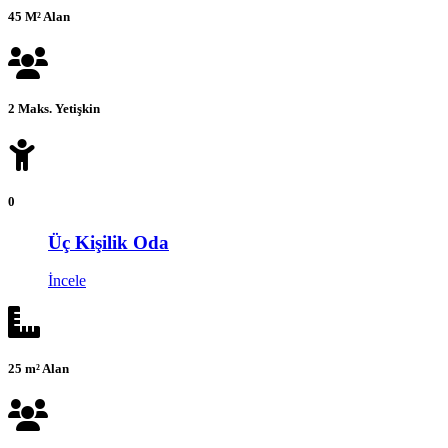
45 M² Alan
2 Maks. Yetişkin
0
Üç Kişilik Oda
İncele
25 m² Alan