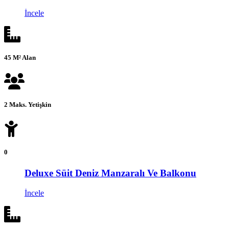
İncele
45 M² Alan
2 Maks. Yetişkin
0
Deluxe Süit Deniz Manzaralı Ve Balkonu
İncele