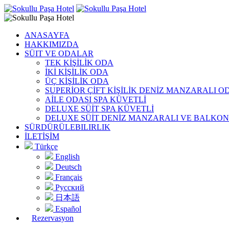
ANASAYFA
HAKKIMIZDA
SÜIT VE ODALAR
TEK KİŞİLİK ODA
İKİ KİŞİLİK ODA
ÜÇ KİŞİLİK ODA
SUPERİOR ÇİFT KİŞİLİK DENİZ MANZARALI O
AİLE ODASI SPA KÜVETLİ
DELUXE SÜİT SPA KÜVETLİ
DELUXE SÜİT DENİZ MANZARALI VE BALKO
SÜRDÜRÜLEBILIRLIK
İLETİŞİM
Türkçe
English
Deutsch
Français
Русский
日本語
Español
Rezervasyon