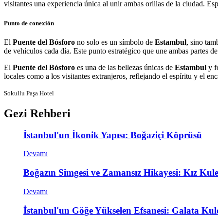
visitantes una experiencia única al unir ambas orillas de la ciudad. Es
Punto de conexión
El
Puente del Bósforo
no solo es un símbolo de
Estambul
, sino tam
de vehículos cada día. Este punto estratégico que une ambas partes d
El
Puente del Bósforo
es una de las bellezas únicas de
Estambul
y f
locales como a los visitantes extranjeros, reflejando el espíritu y el e
Sokullu Paşa Hotel
Gezi Rehberi
İstanbul'un İkonik Yapısı: Boğaziçi Köprüsü
Devamı
Boğazın Simgesi ve Zamansız Hikayesi: Kız Kule
Devamı
İstanbul'un Göğe Yükselen Efsanesi: Galata Kule