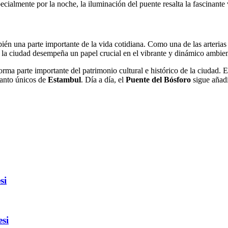
pecialmente por la noche, la iluminación del puente resalta la fascinant
bién una parte importante de la vida cotidiana. Como una de las arterias 
e la ciudad desempeña un papel crucial en el vibrante y dinámico ambie
orma parte importante del patrimonio cultural e histórico de la ciudad. E
ncanto únicos de
Estambul
. Día a día, el
Puente del Bósforo
sigue añadi
si
si