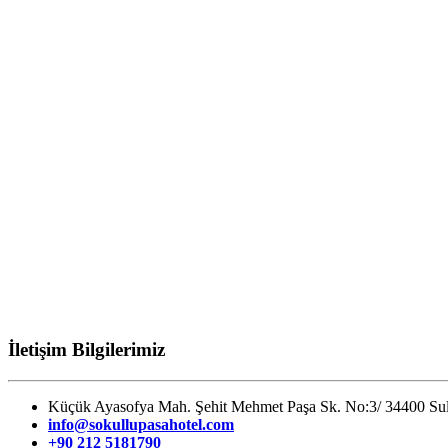
İletişim Bilgilerimiz
Küçük Ayasofya Mah. Şehit Mehmet Paşa Sk. No:3/ 34400 Sul
info@sokullupasahotel.com
+90 212 5181790