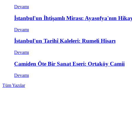
Devamı
İstanbul'un İhtişamlı Mirası: Ayasofya'nın Hikay
Devamı
İstanbul'un Tarihî Kaleleri: Rumeli Hisarı
Devamı
Camiden Öte Bir Sanat Eseri: Ortaköy Camii
Devamı
Tüm Yazılar