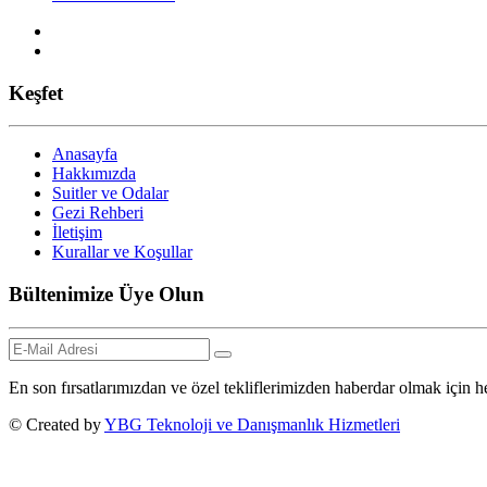
Keşfet
Anasayfa
Hakkımızda
Suitler ve Odalar
Gezi Rehberi
İletişim
Kurallar ve Koşullar
Bültenimize Üye Olun
En son fırsatlarımızdan ve özel tekliflerimizden haberdar olmak içi
© Created by
YBG Teknoloji ve Danışmanlık Hizmetleri