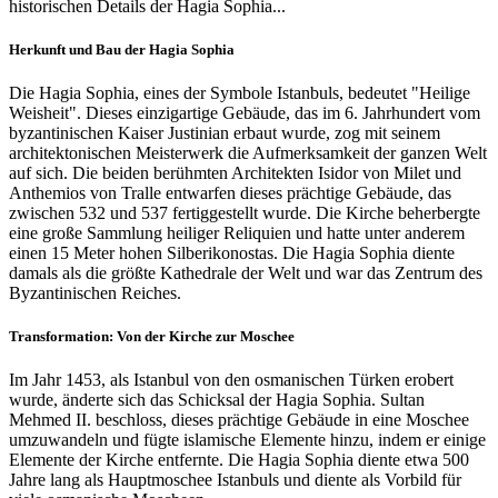
historischen Details der Hagia Sophia...
Herkunft und Bau der Hagia Sophia
Die Hagia Sophia, eines der Symbole Istanbuls, bedeutet "Heilige
Weisheit". Dieses einzigartige Gebäude, das im 6. Jahrhundert vom
byzantinischen Kaiser Justinian erbaut wurde, zog mit seinem
architektonischen Meisterwerk die Aufmerksamkeit der ganzen Welt
auf sich. Die beiden berühmten Architekten Isidor von Milet und
Anthemios von Tralle entwarfen dieses prächtige Gebäude, das
zwischen 532 und 537 fertiggestellt wurde. Die Kirche beherbergte
eine große Sammlung heiliger Reliquien und hatte unter anderem
einen 15 Meter hohen Silberikonostas. Die Hagia Sophia diente
damals als die größte Kathedrale der Welt und war das Zentrum des
Byzantinischen Reiches.
Transformation: Von der Kirche zur Moschee
Im Jahr 1453, als Istanbul von den osmanischen Türken erobert
wurde, änderte sich das Schicksal der Hagia Sophia. Sultan
Mehmed II. beschloss, dieses prächtige Gebäude in eine Moschee
umzuwandeln und fügte islamische Elemente hinzu, indem er einige
Elemente der Kirche entfernte. Die Hagia Sophia diente etwa 500
Jahre lang als Hauptmoschee Istanbuls und diente als Vorbild für