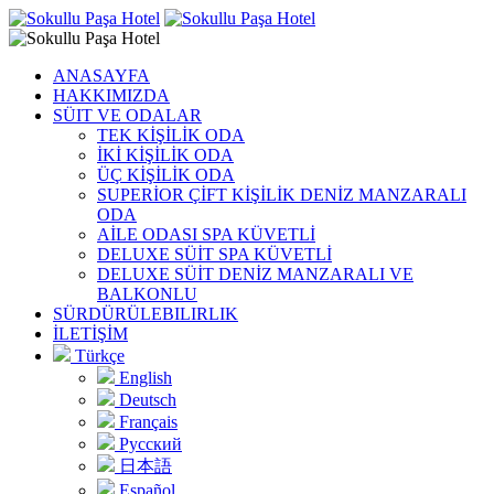
ANASAYFA
HAKKIMIZDA
SÜIT VE ODALAR
TEK KİŞİLİK ODA
İKİ KİŞİLİK ODA
ÜÇ KİŞİLİK ODA
SUPERİOR ÇİFT KİŞİLİK DENİZ MANZARALI
ODA
AİLE ODASI SPA KÜVETLİ
DELUXE SÜİT SPA KÜVETLİ
DELUXE SÜİT DENİZ MANZARALI VE
BALKONLU
SÜRDÜRÜLEBILIRLIK
İLETİŞİM
Türkçe
English
Deutsch
Français
Русский
日本語
Español