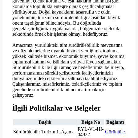
güvenliği, çocuk koruma ve eşit hakların tanınması gibi
konularda toplulukla entegre olarak çeşitli çalışmalar
yürütüyoruz. Doğal kaynakların tasarruflu ve etkin
yönetiminin, turizmin sürdürülebilirliği açısından büyük
önem taşıdığının bilincindeyiz. Bu doğrultuda
gerçekleştirdiğimiz uygulamalarla, bölgemizde otelcilik
sektöründe örnek bir işletme olmayı hedefliyoruz.
Amacımız, yürürlükteki tüm sürdürülebilirlik mevzuatına
ve düzenlemelerine uyarak; hizmet verdiğimiz topluma
yüksek kalitede hizmet, ekonomik büyüme, çevre koruma,
toplumsal katılım ve istihdam yoluyla fayda sağlamaktır.
Sürdürülebilirlik ile ilgili amaç ve hedeflerimizi belirleyip,
performansımızı sürekli geliştirerek faaliyetlerimizin
dünya üzerindeki etkilerini azaltmayı taahhüt ediyoruz.
Çalışanlarımız, misafirlerimiz, tedarikçilerimiz ve toplum
genelinde sürdürülebilirlik bilincini artırmak için
çalışıyoruz.
İlgili Politikalar ve Belgeler
Başlık
Belge No
Bağlantı
RYL-V1-HI-
Sürdürülebilir Turizm 1. Aşama
Görüntüle
04922