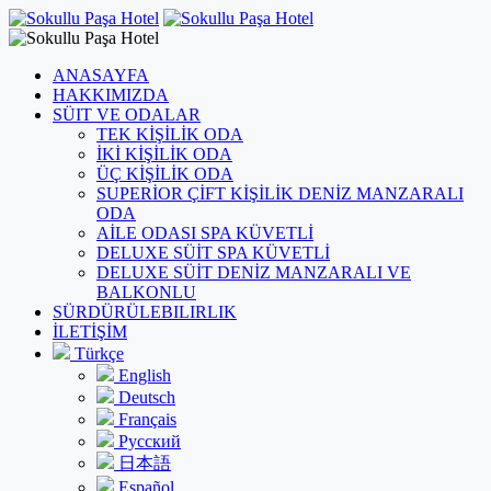
ANASAYFA
HAKKIMIZDA
SÜIT VE ODALAR
TEK KİŞİLİK ODA
İKİ KİŞİLİK ODA
ÜÇ KİŞİLİK ODA
SUPERİOR ÇİFT KİŞİLİK DENİZ MANZARALI
ODA
AİLE ODASI SPA KÜVETLİ
DELUXE SÜİT SPA KÜVETLİ
DELUXE SÜİT DENİZ MANZARALI VE
BALKONLU
SÜRDÜRÜLEBILIRLIK
İLETİŞİM
Türkçe
English
Deutsch
Français
Русский
日本語
Español