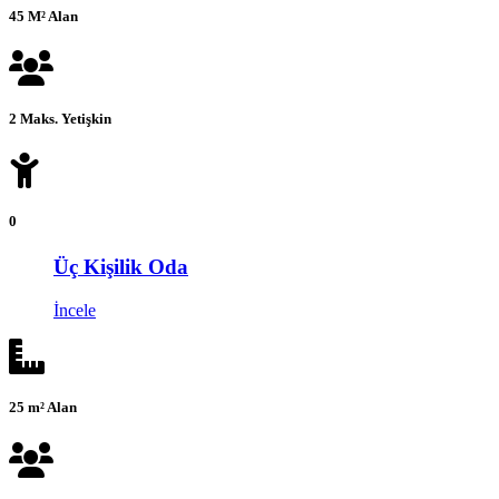
45 M² Alan
2 Maks. Yetişkin
0
Üç Kişilik Oda
İncele
25 m² Alan