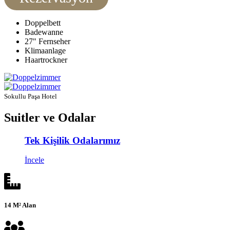
Doppelbett
Badewanne
27" Fernseher
Klimaanlage
Haartrockner
Sokullu Paşa Hotel
Suitler ve Odalar
Tek Kişilik Odalarımız
İncele
14 M² Alan