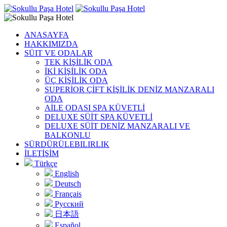
ANASAYFA
HAKKIMIZDA
SÜIT VE ODALAR
TEK KİŞİLİK ODA
İKİ KİŞİLİK ODA
ÜÇ KİŞİLİK ODA
SUPERİOR ÇİFT KİŞİLİK DENİZ MANZARALI
ODA
AİLE ODASI SPA KÜVETLİ
DELUXE SÜİT SPA KÜVETLİ
DELUXE SÜİT DENİZ MANZARALI VE
BALKONLU
SÜRDÜRÜLEBILIRLIK
İLETİŞİM
Türkçe
English
Deutsch
Français
Русский
日本語
Español