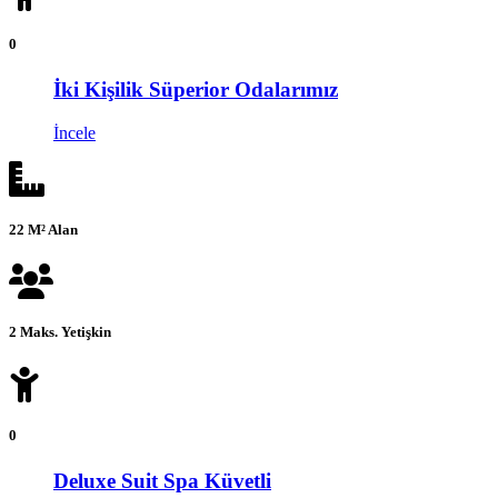
0
İki Kişilik Süperior Odalarımız
İncele
22 M² Alan
2 Maks. Yetişkin
0
Deluxe Suit Spa Küvetli