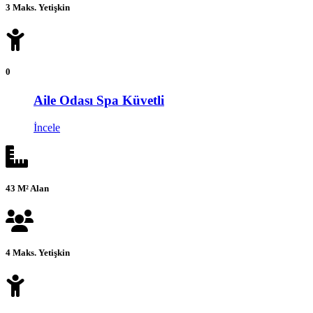
3 Maks. Yetişkin
0
Aile Odası Spa Küvetli
İncele
43 M² Alan
4 Maks. Yetişkin